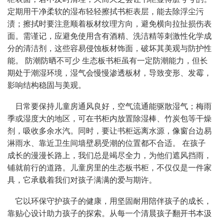
定期用干净柔软的湿布轻轻擦拭书柜表层，能去除浮尘污
渍；擦拭时要注意顺着板材纹理方向，避免横向拉扯损伤表
面。需谨记，应避免使用含有酒精、洗洁精等刺激性化学成
分的清洁剂，这些容易侵蚀板材饰面，破坏其美观与防护性
能。 防潮防晒不可少 生态板书柜虽有一定防潮能力，但长
期处于潮湿环境，湿气会慢慢渗透板材，导致变形、发霉，
影响结构稳固与美观。
    日常要保持儿童房通风良好，空气流通能驱散湿气；梅雨
季或湿度大的地区，可在书柜内放置除湿棒、竹炭包等干燥
剂，吸收多余水汽。同时，要让书柜远离水源，像窗台边易
淋雨水、靠近卫生间墙壁易受潮的位置都不合适。 在孩子
成长的漫漫长路上，我们总是竭尽全力，为他们遮风挡雨，
铺就前行的道路。儿童房里的生态板书柜，不仅仅是一件家
具，它承载着我们对孩子满满的爱与期许。
    它以环保守护孩子的健康，用坚固耐用陪伴孩子的成长，
靠贴心设计助力孩子的探索。从每一个清晨孩子翻开书本汲