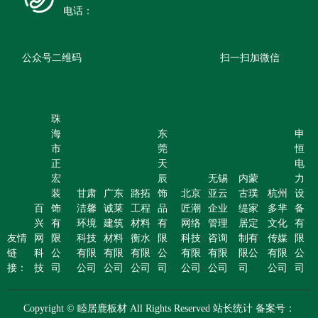
电话：
公众号二维码
扫一扫加微信
珠
海
东
申
市
莞
恒
正
天
电
宏
辰
无锡
内蒙
力
装
甘肃
广东
路拓
饰
北京
亚云
古璞
杭州
设
百
饰
洁馨
诚莱
工程
品
匠潮
企业
缇家
多芈
备
兴
有
环境
建筑
材料
有
网络
管理
居定
文化
有
友情
网
限
科技
材料
衡水
限
科技
咨询
制有
传媒
限
链
科
公
有限
有限
有限
公
有限
有限
限公
有限
公
接：
技
司
公司
公司
公司
司
公司
公司
司
公司
司
Copyright © 睦居鹿板材 All Rights Reserved 站长统计 备案号：