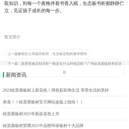
取知识，到每一个夜晚伴着书香入眠，生态板书柜都静静伫
立，见证孩子成长的每一步。
暂无简介
上一篇
解锁女士高端衣柜间，生态板定制的奢华密码
下一篇：
新房装修定制衣柜一般是在什么时候定呢？广州睦居鹿板材来告诉
你
新闻资讯
2023睦居鹿板材上新花色！用色彩装饰生活 享受生活的美好
恭喜！！睦居鹿板材官方网站改版上线啦！！
睦居鹿板材2021年新款花色上市
睦居鹿板材荣膺2021中品榜环保板材十大品牌