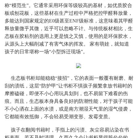
称“模范生”。它通常采用环保等级较高的基材，如优质胶合
板或刨花板，这些基材在生产过程中严格把控甲醛释放量，
多能达到国家规定的E0级甚至ENF级标准，这意味着其甲醛
释放量微乎其微，近乎可以忽略不计。与传统板材相比，生
态板在胶粘剂的选用上更是慎之又慎，使用的是环保胶水，
从源头上大幅削减了有害气体的挥发。 家有萌娃，就知道
孩子的日常堪称一场“小型拆迁现场”。
     生态板书柜却能稳稳“接招”，它的表面一般覆有耐磨、耐
刮的渍纸，这层“防护甲”让书柜不惧孩子频繁拿放书籍时的
摩擦磕碰，即便不小心用玩具划到，也不易留下难看的伤
痕。而且，生态板本身具备良好的防潮性能，对于孩子可能
不小心洒在上面的水渍，或是南方潮湿天气里的湿气侵袭，
它都能有效抵御，不会轻易受潮变形、发霉变质。
     孩子在翻阅书籍时，手指上的污渍、灰尘容易沾染在书
柜表面，若不及时清理，久而久之会让书柜显得脏兮兮的。