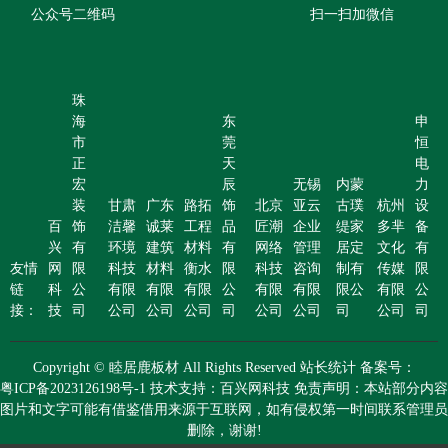
公众号二维码
扫一扫加微信
珠
海
东
申
市
莞
恒
正
天
电
宏
辰
无锡
内蒙
力
装
甘肃
广东
路拓
饰
北京
亚云
古璞
杭州
设
百
饰
洁馨
诚莱
工程
品
匠潮
企业
缇家
多芈
备
兴
有
环境
建筑
材料
有
网络
管理
居定
文化
有
友情
网
限
科技
材料
衡水
限
科技
咨询
制有
传媒
限
链
科
公
有限
有限
有限
公
有限
有限
限公
有限
公
接：
技
司
公司
公司
公司
司
公司
公司
司
公司
司
Copyright © 睦居鹿板材 All Rights Reserved 站长统计 备案号：
粤ICP备2023126198号-1 技术支持：百兴网科技 免责声明：本站部分内容
图片和文字可能有借鉴借用来源于互联网，如有侵权第一时间联系管理员
删除，谢谢!