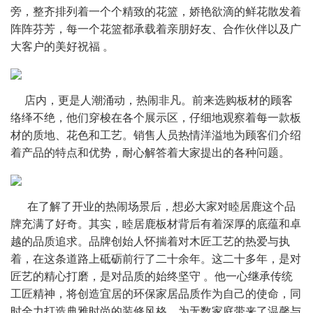
旁，整齐排列着一个个精致的花篮，娇艳欲滴的鲜花散发着
阵阵芬芳，每一个花篮都承载着亲朋好友、合作伙伴以及广
大客户的美好祝福 。
     店内，更是人潮涌动，热闹非凡。前来选购板材的顾客
络绎不绝，他们穿梭在各个展示区，仔细地观察着每一款板
材的质地、花色和工艺。销售人员热情洋溢地为顾客们介绍
着产品的特点和优势，耐心解答着大家提出的各种问题。 
      在了解了开业的热闹场景后，想必大家对睦居鹿这个品
牌充满了好奇。其实，睦居鹿板材背后有着深厚的底蕴和卓
越的品质追求。
品牌创始人怀揣着对木匠工艺的热爱与执
着，在这条道路上砥砺前行了二十余年。这二十多年，是对
匠艺的精心打磨，是对品质的始终坚守 。他一心继承传统
工匠精神，将创造宜居的环保家居品质作为自己的使命，同
时全力打造典雅时尚的装修风格，为无数家庭带来了温馨与