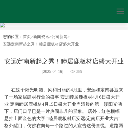
您的位置：
首页
>
新闻资讯
>
公司新闻
>
安远定南新起之秀！睦居鹿板材店盛大开业
安远定南新起之秀！睦居鹿板材店盛大开业
[2025-04-16]
389
      在这个阳光明媚、风和日丽的4月里，安远和定南县迎来
了一场家居建材行业的盛事 安远睦居鹿板材4月6日盛大开
业 定南睦居鹿板材4月15日盛大开业当清晨的第一缕阳光洒
下，店门口早已是一片热闹非凡的景象。 店外，红色横幅
悬挂上面金色的大字 “睦居鹿板材店安远/定南店开业大吉” 
格外醒目，仿佛在向每一个路过的人宣告这份喜悦。道路两