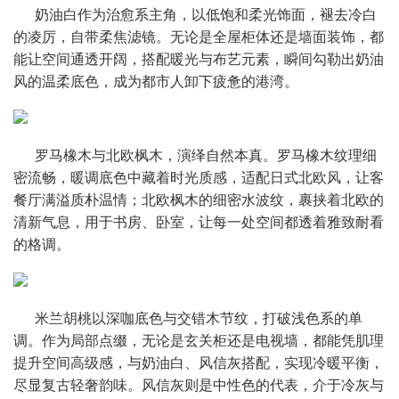
      奶油白作为治愈系主角，以低饱和柔光饰面，褪去冷白
的凌厉，自带柔焦滤镜。无论是全屋柜体还是墙面装饰，都
能让空间通透开阔，搭配暖光与布艺元素，瞬间勾勒出奶油
风的温柔底色，成为都市人卸下疲惫的港湾。
      罗马橡木与北欧枫木，演绎自然本真。罗马橡木纹理细
密流畅，暖调底色中藏着时光质感，适配日式北欧风，让客
餐厅满溢质朴温情；北欧枫木的细密水波纹，裹挟着北欧的
清新气息，用于书房、卧室，让每一处空间都透着雅致耐看
的格调。
      米兰胡桃以深咖底色与交错木节纹，打破浅色系的单
调。作为局部点缀，无论是玄关柜还是电视墙，都能凭肌理
提升空间高级感，与奶油白、风信灰搭配，实现冷暖平衡，
尽显复古轻奢韵味。
风信灰则是中性色的代表，介于冷灰与