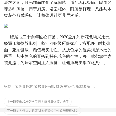
暖灰之间，哑光饰面弱化了沉闷感，适配现代极简、暖简约
等多种风格。用于厨房、浴室柜体，耐脏易打理，又能与木
纹花色形成呼应，让整体设计更具层次感。
      睦居鹿二十余年匠心打磨，2026全系列新花色均采用无
醛添加植物胶黏剂，坚守ENF级环保标准，搭配PET耐划饰
面，兼顾健康、颜值与实用性。从浅色系的温柔到深木纹的
厚重，从中性色的百搭到特色花色的个性，每一款都拿捏家
装潮流，为居家空间注入温度，让健康与美学在此共生。
标签：睦居鹿板材,睦居鹿环保板材,板材花色,板材源头工厂
上一篇
春季板材怎么保养？睦居鹿这篇讲透了
下一篇：
为什么大家定制衣柜都找广州睦居鹿板材？