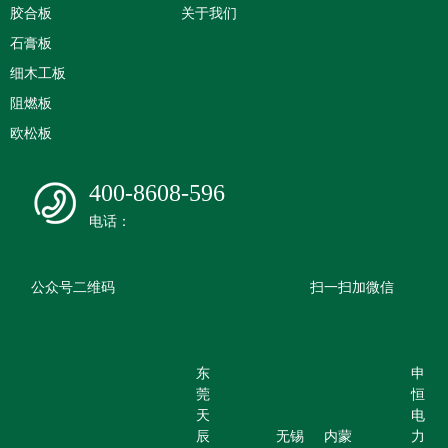
胶合板
关于我们
石膏板
细木工板
阻燃板
欧松板
400-8608-596
电话：
公众号二维码
扫一扫加微信
东
申
莞
恒
天
电
辰
无锡
内蒙
力