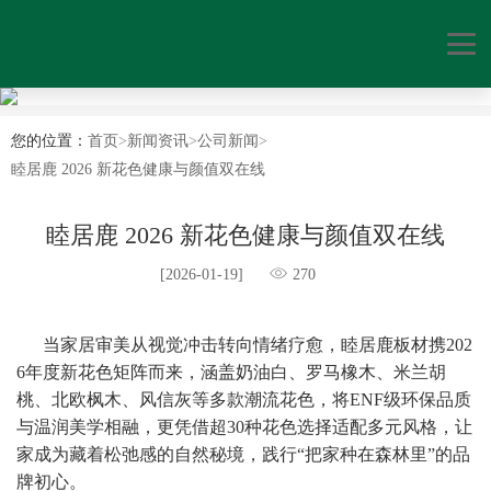
您的位置：
首页
>
新闻资讯
>
公司新闻
>
睦居鹿 2026 新花色健康与颜值双在线
睦居鹿 2026 新花色健康与颜值双在线
[2026-01-19]
270
      当家居审美从视觉冲击转向情绪疗愈，睦居鹿板材携202
6年度新花色矩阵而来，涵盖奶油白、罗马橡木、米兰胡
桃、北欧枫木、风信灰等多款潮流花色，将ENF级环保品质
与温润美学相融，更凭借超30种花色选择适配多元风格，让
家成为藏着松弛感的自然秘境，践行“把家种在森林里”的品
牌初心。