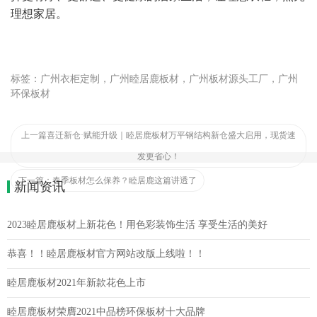
理想家居。
标签：广州衣柜定制，广州睦居鹿板材，广州板材源头工厂，广州
环保板材
上一篇
喜迁新仓·赋能升级｜睦居鹿板材万平钢结构新仓盛大启用，现货速
发更省心！
下一篇：
春季板材怎么保养？睦居鹿这篇讲透了
新闻资讯
2023睦居鹿板材上新花色！用色彩装饰生活 享受生活的美好
恭喜！！睦居鹿板材官方网站改版上线啦！！
睦居鹿板材2021年新款花色上市
睦居鹿板材荣膺2021中品榜环保板材十大品牌