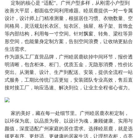
     定制的核心是 “适配”。广州户型多样，从刚需小户型到
改善大平层，都面临空间利用难题。睦居鹿提供一对一专属
设计，设计师上门精准测量，根据居住习惯、衣物数量、空
间格局，灵活规划长衣区、短衣区、抽屉、格子架、首饰盒
等内部结构，利用每一寸空间。针对飘窗、转角、梁柱等异
形空间，也能量身定制方案，告别空间浪费，让收纳更贴合
生活需求。
作为源头工厂直营品牌，广州睦居鹿砍掉中间环节，报价透
明清晰，包含柜体、柜门、优质五金，无隐形消费，性价比
突出。从测量、设计、生产到配送、安装，提供全流程一站
式服务，工期比传统门店更短，安装团队专业高效，售后直
接对接工厂，响应迅速、解决到位，让业主全程省心省力。
     家的美好，藏在每一处细节里。广州睦居鹿衣柜定制，
以环保为底、以品质为骨、以设计为魂，兼顾健康、实用与
颜值，深度适配广州家庭的居住需求。选择睦居鹿，就是选
择更有序、更舒适、更健康的居家生活，让理想衣柜，点亮