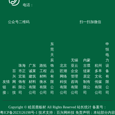
电话：
公众号二维码
扫一扫加微信
东
申
莞
恒
天
电
辰
无锡
内蒙
力
珠海
广东
路拓
饰
北京
亚云
古璞
杭州
设
百
市正
诚莱
工程
品
匠潮
企业
缇家
多芈
备
兴
宏装
建筑
材料
有
网络
管理
居定
文化
有
友情
网
饰有
材料
衡水
限
科技
咨询
制有
传媒
限
链
科
限公
有限
有限
公
有限
有限
限公
有限
公
接：
技
司
公司
公司
司
公司
公司
司
公司
司
Copyright © 睦居鹿板材 All Rights Reserved 站长统计 备案号：
粤ICP备2023126198号-1 技术支持：百兴网科技 免责声明：本站部分内容