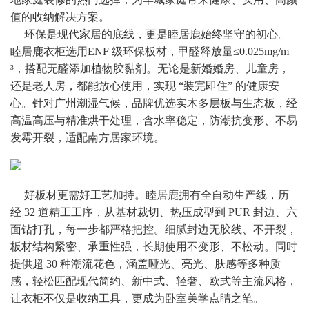
值的收纳解决方案。
     环保是现代家居的底线，更是睦居鹿始终坚守的初心。
睦居鹿衣柜选用ENF 级环保板材，甲醛释放量≤0.025mg/m
³，搭配无醛添加植物胶黏剂。无论是新婚婚房、儿童房，
还是老人房，都能放心使用，实现 “装完即住” 的健康安
心。针对广州潮湿气候，品牌优选实木多层板与生态板，经
高温高压与精准烘干处理，含水率稳定，防潮抗变形、不易
发霉开裂，适配南方居家环境。
     好板材更需好工艺加持。睦居鹿拥有全自动生产线，历
经 32 道精工工序，从基材裁切、热压成型到 PUR 封边、六
面钻打孔，每一步都严格把控。细腻封边无胶线、不开裂，
板材结构紧密、承重性强，长期使用不变形、不松动。同时
提供超 30 种潮流花色，涵盖哑光、亮光、肤感等多种质
感，轻松匹配现代简约、新中式、轻奢、欧式等主流风格，
让衣柜不仅是收纳工具，更成为卧室美学点睛之笔。