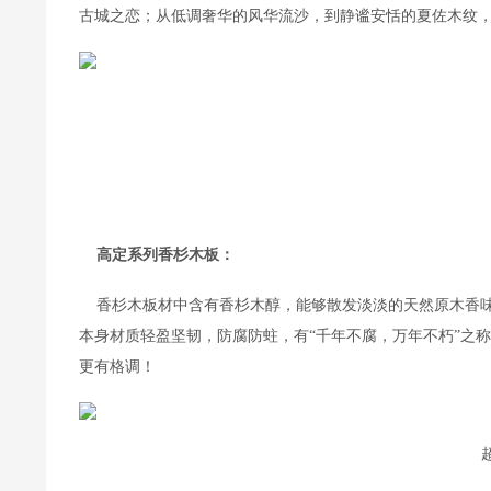
古城之恋；从低调奢华的风华流沙，到静谧安恬的夏佐木纹
    高定系列香杉木板：
    香杉木板材中含有香杉木醇，能够散发淡淡的天然原木
本身材质轻盈坚韧，防腐防蛀，有“千年不腐，万年不朽”之
更有格调！