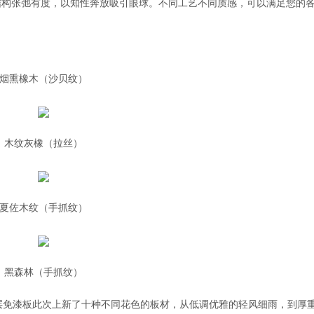
结构张弛有度，以知性奔放吸引眼球。不同工艺不同质感，可以满足您的
烟熏橡木（沙贝纹）
木纹灰橡（拉丝）
夏佐木纹（手抓纹）
黑森林（手抓纹）
多层免漆板此次上新了十种不同花色的板材，从低调优雅的轻风细雨，到厚