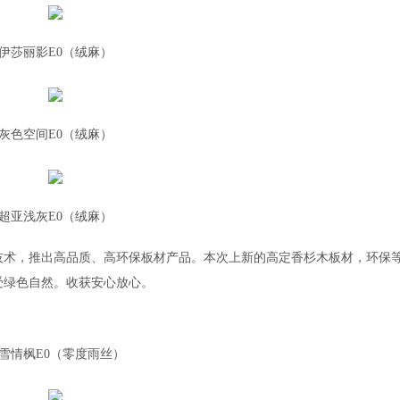
伊莎丽影E0（绒麻）
灰色空间E0（绒麻）
超亚浅灰E0（绒麻）
级技术，推出高品质、高环保板材产品。本次上新的高定香杉木板材，环保
受绿色自然。收获安心放心。
雪情枫E0（零度雨丝）