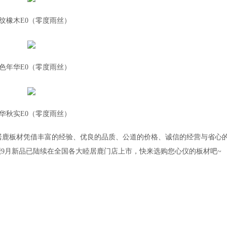
纹橡木E0（零度雨丝）
色年华E0（零度雨丝）
华秋实E0（零度雨丝）
睦居鹿板材凭借丰富的经验、优良的品质、公道的价格、诚信的经营与省心
9月新品已陆续在全国各大睦居鹿门店上市，快来选购您心仪的板材吧~