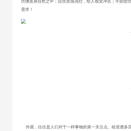
仿佛置身自然之中；拉丝质感强烈，给人视觉冲击；手抓纹
需求！
    外观，往往是人们对于一样事物的第一关注点。睦居鹿