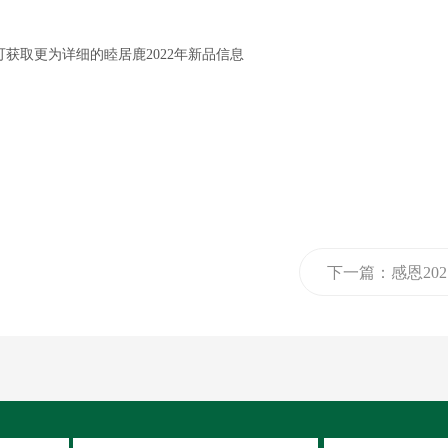
获取更为详细的睦居鹿2022年新品信息
下一篇：
感恩20
我们一起走过，展
022年我们携手共
来！