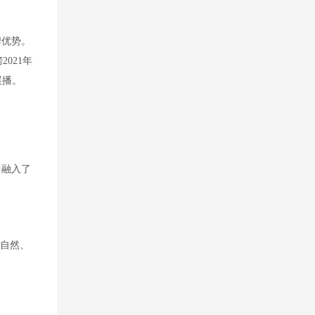
牌优势。
021年
展播。
中融入了
、自然、