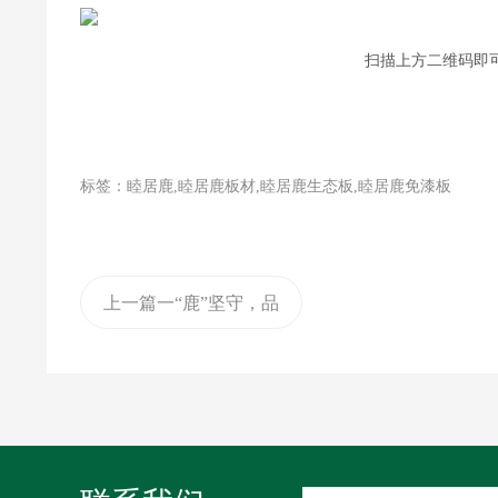
扫描上方二维码即可
标签：睦居鹿,睦居鹿板材,睦居鹿生态板,睦居鹿免漆板
上一篇
一“鹿”坚守，品
质保证，你可以永远
相信睦居鹿板材