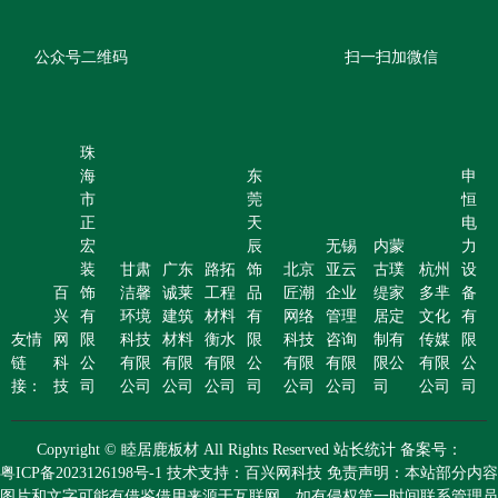
公众号二维码
扫一扫加微信
珠
海
东
申
市
莞
恒
正
天
电
宏
辰
无锡
内蒙
力
装
甘肃
广东
路拓
饰
北京
亚云
古璞
杭州
设
百
饰
洁馨
诚莱
工程
品
匠潮
企业
缇家
多芈
备
兴
有
环境
建筑
材料
有
网络
管理
居定
文化
有
友情
网
限
科技
材料
衡水
限
科技
咨询
制有
传媒
限
链
科
公
有限
有限
有限
公
有限
有限
限公
有限
公
接：
技
司
公司
公司
公司
司
公司
公司
司
公司
司
Copyright © 睦居鹿板材 All Rights Reserved 站长统计 备案号：
粤ICP备2023126198号-1 技术支持：百兴网科技 免责声明：本站部分内容
图片和文字可能有借鉴借用来源于互联网，如有侵权第一时间联系管理员