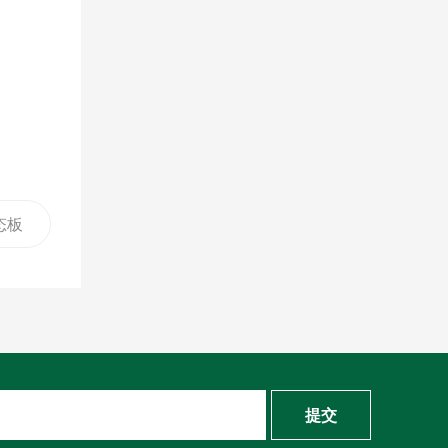
态板
该如
提交