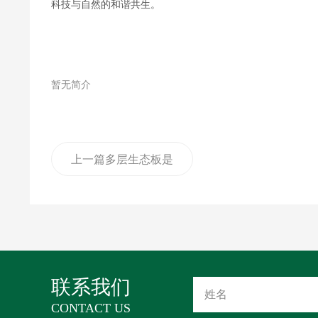
科技与自然的和谐共生。
暂无简介
上一篇
多层生态板是
如何生产的呢？广东
睦居鹿板材告诉您！
联系我们
CONTACT US