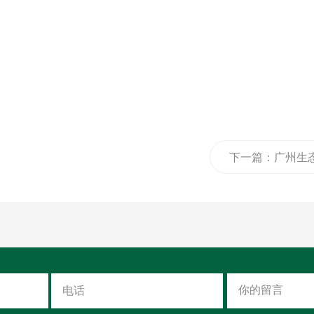
下一篇：
广州生
定制的家具平时
何保养呢？