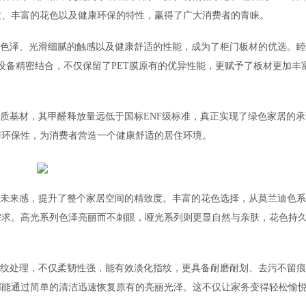
质、丰富的花色以及健康环保的特性，赢得了广大消费者的青睐。
的色泽、光滑细腻的触感以及健康舒适的性能，成为了柜门板材的优选。睦
压设备精密结合，不仅保留了PET膜原有的优异性能，更赋予了板材更加丰
优质基材，其甲醛释放量远低于国标ENF级标准，真正实现了绿色家居的
与环保性，为消费者营造一个健康舒适的居住环境。
和未来感，提升了整个家居空间的精致度。丰富的花色选择，从莫兰迪色
需求。高光系列色泽亮丽而不刺眼，哑光系列则更显自然与亲肤，花色持
指纹处理，不仅柔韧性强，能有效淡化指纹，更具备耐磨耐划、去污不留
都能通过简单的清洁迅速恢复原有的亮丽光泽。这不仅让家务变得轻松愉