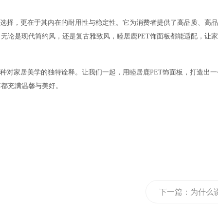
色选择，更在于其内在的耐用性与稳定性。它为消费者提供了高品质、高
无论是现代简约风，还是复古雅致风，睦居鹿PET饰面板都能适配，让
一种对家居美学的独特诠释。让我们一起，用睦居鹿PET饰面板，打造出一
落都充满温馨与美好。
下一篇：
为什么
居鹿生态板是环