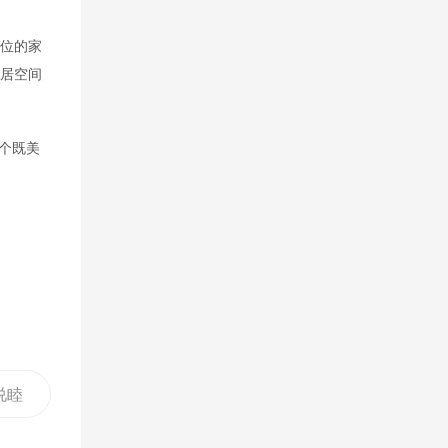
品位的家
家居空间
个既美
说睦
保板