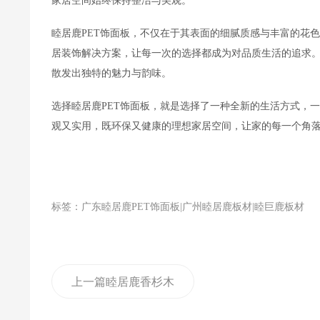
家居空间始终保持整洁与美观。
睦居鹿PET饰面板，不仅在于其表面的细腻质感与丰富的花
居装饰解决方案，让每一次的选择都成为对品质生活的追求。
散发出独特的魅力与韵味。
选择睦居鹿PET饰面板，就是选择了一种全新的生活方式，
观又实用，既环保又健康的理想家居空间，让家的每一个角
标签：广东睦居鹿PET饰面板|广州睦居鹿板材|睦巨鹿板材
上一篇
睦居鹿香杉木
家居定制，助您打造