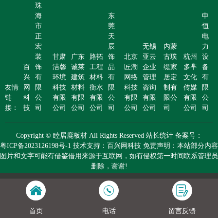
珠
海
东
申
市
莞
恒
正
天
电
宏
辰
无锡
内蒙
力
装
甘肃
广东
路拓
饰
北京
亚云
古璞
杭州
设
百
饰
洁馨
诚莱
工程
品
匠潮
企业
缇家
多芈
备
兴
有
环境
建筑
材料
有
网络
管理
居定
文化
有
友情
网
限
科技
材料
衡水
限
科技
咨询
制有
传媒
限
链
科
公
有限
有限
有限
公
有限
有限
限公
有限
公
接：
技
司
公司
公司
公司
司
公司
公司
司
公司
司
Copyright © 睦居鹿板材 All Rights Reserved 站长统计 备案号：
粤ICP备2023126198号-1 技术支持：百兴网科技 免责声明：本站部分内容
图片和文字可能有借鉴借用来源于互联网，如有侵权第一时间联系管理员
删除，谢谢!
首页
电话
留言反馈