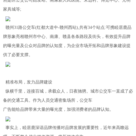
别是区公交公司始发站、南康新人民医院、朱边村、博览中心、光明
家具城等;
赣州31路公交车(红都大道中-赣州西站),共有34个站点:可携睦居鹿品
牌形象亮相赣州市中心、南康、赣县各条路段及街头，有效提升品牌
的曝光量及公众对品牌的认知度，为企业市场开拓和品牌形象建设提
供了必要支撑。
精准布局，发力品牌建设
纵横千里，连接百城，承载众人，日夜驰骋。城市公交车一直成了必
备的交通工具。作为人员交通密集场所，公交车
广告能给品牌带来大量的曝光度，加强消费者的品牌认知。
事实上，睦居鹿深谙品牌传播对品牌发展的重要性，近年来高瞻远